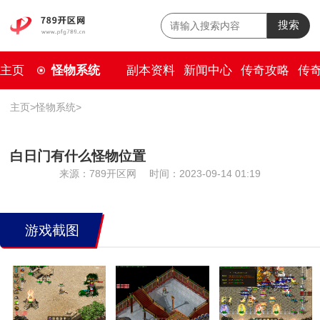
搜索
主页
怪物系统
副本资料
新闻中心
传奇攻略
传
主页
>
怪物系统
>
白日门有什么怪物位置
来源：789开区网
时间：2023-09-14 01:19
游戏截图