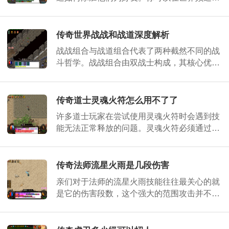
找到心仪的队友，直接点击对方的名字就能看
到加为好友的选项，等待对方通过验证后，你
们
传奇世界战战和战道深度解析
战战组合与战道组合代表了两种截然不同的战
斗哲学。战战组合由双战士构成，其核心优势
在于极致的力量输出与强大的单挑能力，双战
士协同作战可以产生压倒性的物理爆发力，这
种
传奇道士灵魂火符怎么用不了了
许多道士玩家在尝试使用灵魂火符时会遇到技
能无法正常释放的问题。灵魂火符必须通过技
能书学习后才能使用，玩家需要达到18级才能
开始修炼这项技能。如果已经学习了技能却无
法释
传奇法师流星火雨是几段伤害
亲们对于法师的流星火雨技能往往最关心的就
是它的伤害段数，这个强大的范围攻击并不是
一次性爆发的，而是分为连续多段的伤害判
定。当你成功释放技能后，会看到天空中落下
阵阵