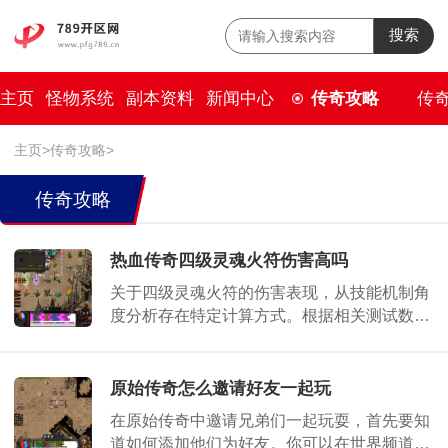
搜索
主页
怪物系统
副本资料
新闻中心
传奇攻略
传
主页
>
传奇攻略
>
传奇攻略
热血传奇四级灵魂火符伤害高吗
关于四级灵魂火符的伤害表现，从技能机制角
度分析存在特定计算方式。根据相关测试数据
归纳出的公式模型显示，该技能的伤害构成并
非单一固定数值，其基础伤害约等于道术乘以
1
原始传奇怎么邀请好友一起玩
在原始传奇中邀请兄弟们一起玩耍，首先要知
道如何添加他们为好友。你可以在世界频道上