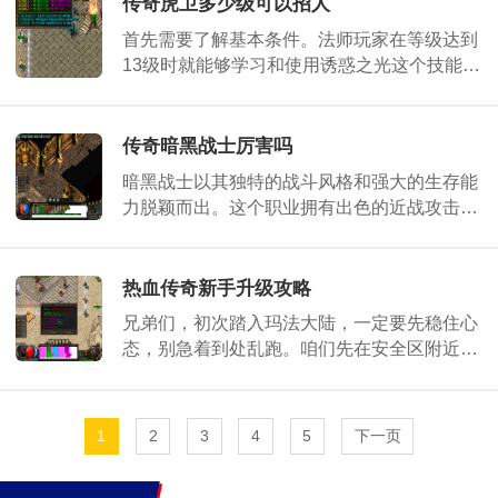
传奇虎卫多少级可以招人
首先需要了解基本条件。法师玩家在等级达到
13级时就能够学习和使用诱惑之光这个技能来
尝试招募虎卫了。不过需要提醒的是，这时候
的招募成功率并不算很高，因为技能等级还比
较低
传奇暗黑战士厉害吗
暗黑战士以其独特的战斗风格和强大的生存能
力脱颖而出。这个职业拥有出色的近战攻击
力，能够在短时间内对敌人造成大量伤害。许
多玩家发现，暗黑战士的血量和防御都很可
观，这
热血传奇新手升级攻略
兄弟们，初次踏入玛法大陆，一定要先稳住心
态，别急着到处乱跑。咱们先在安全区附近的
热闹地方，比如新手村周围，找些温顺的小家
伙练练手。这样做既能熟悉操作，又不用担心
轻
1
2
3
4
5
下一页