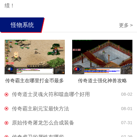
绩！
怪物系统
更多 >
传奇霸主在哪里打金币最多
传奇道士强化神兽攻略
传奇道士灵魂火符和噬血哪个好用
08-02
传奇霸主刷元宝最快方法
08-01
原始传奇屠龙怎么合成装备
07-31
07-29