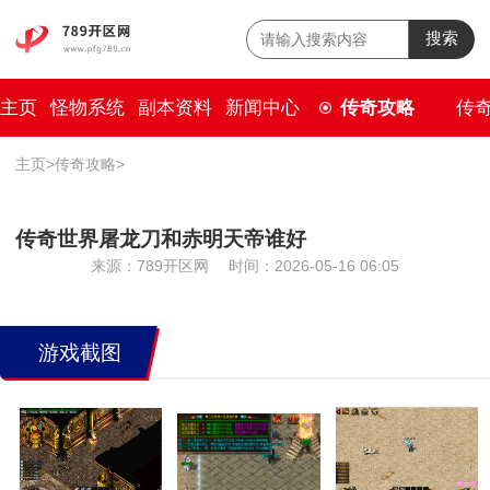
搜索
主页
怪物系统
副本资料
新闻中心
传奇攻略
传
主页
>
传奇攻略
>
传奇世界屠龙刀和赤明天帝谁好
来源：789开区网
时间：2026-05-16 06:05
游戏截图