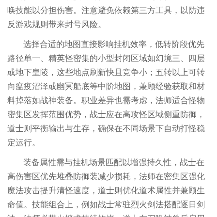
唤技能以分担伤害。注意避免依赖第三方工具，以防违
反游戏规则带来封号风险。
选择合适的地图直接影响挂机效率，低转阶段优先
路径单一、精英怪密集的小型封闭区域如幻境三、四层
或地下皇陵，这些地点刷新快且竞争小；五转以上可转
向瘟疫沼泽或幽冥船底等中阶地图，兼顾经验获取和材
料掉落如战神装备。职业差异也需考虑，法师适合怪物
密集区发挥范围优势，战士应在高攻怪区域侧重防御，
道士则平衡输出与生存，确保在不同场景下自动打怪稳
定运行。
装备属性需与挂机场景匹配以增强持久性，战士在
高伤害区优先堆叠防御装减少损耗，法师在密集区强化
魔法攻击提升清怪速度，道士则优化道术属性并兼顾生
命值。技能组合上，例如战士常驻烈火剑法搭配逐日剑