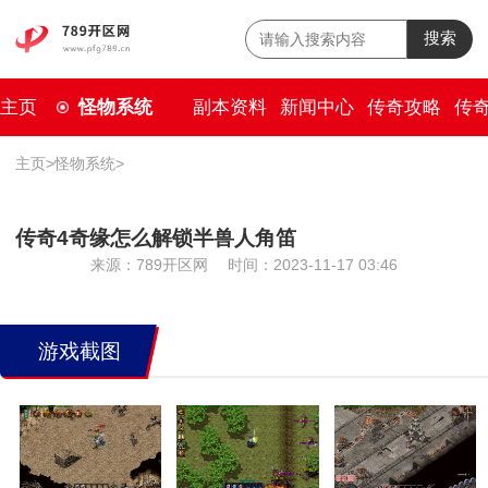
搜索
主页
怪物系统
副本资料
新闻中心
传奇攻略
传
主页
>
怪物系统
>
传奇4奇缘怎么解锁半兽人角笛
来源：789开区网
时间：2023-11-17 03:46
游戏截图